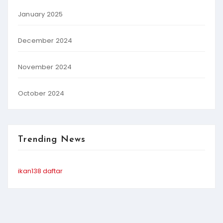
January 2025
December 2024
November 2024
October 2024
Trending News
ikan138 daftar