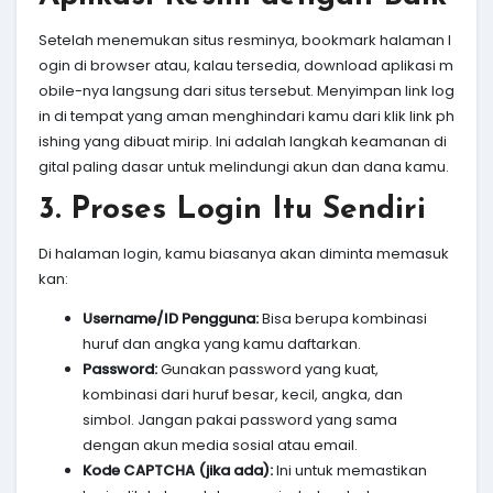
Setelah menemukan situs resminya, bookmark halaman l
ogin di browser atau, kalau tersedia, download aplikasi m
obile-nya langsung dari situs tersebut. Menyimpan link log
in di tempat yang aman menghindari kamu dari klik link ph
ishing yang dibuat mirip. Ini adalah langkah keamanan di
gital paling dasar untuk melindungi akun dan dana kamu.
3. Proses Login Itu Sendiri
Di halaman login, kamu biasanya akan diminta memasuk
kan:
Username/ID Pengguna:
Bisa berupa kombinasi
huruf dan angka yang kamu daftarkan.
Password:
Gunakan password yang kuat,
kombinasi dari huruf besar, kecil, angka, dan
simbol. Jangan pakai password yang sama
dengan akun media sosial atau email.
Kode CAPTCHA (jika ada):
Ini untuk memastikan