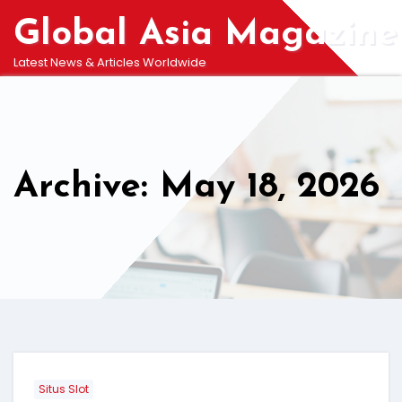
Skip
Global Asia Magazine
to
content
Latest News & Articles Worldwide
Archive: May 18, 2026
Situs Slot