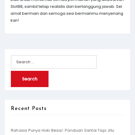
Slot88, sambil tetap realistis dan bertanggung jawab. Sel
amat bermain dan semoga sesi bermainmu menyenang
kan!
Search
for:
Recent Posts
Rahasia Punya Hoki Besar: Panduan Santai Tapi Jitu