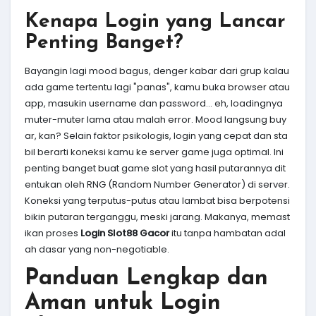
Kenapa Login yang Lancar
Penting Banget?
Bayangin lagi mood bagus, denger kabar dari grup kalau
ada game tertentu lagi "panas", kamu buka browser atau
app, masukin username dan password… eh, loadingnya
muter-muter lama atau malah error. Mood langsung buy
ar, kan? Selain faktor psikologis, login yang cepat dan sta
bil berarti koneksi kamu ke server game juga optimal. Ini
penting banget buat game slot yang hasil putarannya dit
entukan oleh RNG (Random Number Generator) di server.
Koneksi yang terputus-putus atau lambat bisa berpotensi
bikin putaran terganggu, meski jarang. Makanya, memast
ikan proses
Login Slot88 Gacor
itu tanpa hambatan adal
ah dasar yang non-negotiable.
Panduan Lengkap dan
Aman untuk Login