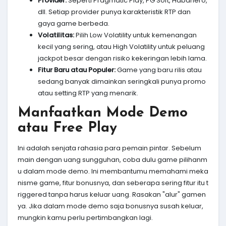
Provider:
Seperti Pragmatic Play, PG Soft, Habanero,
dll. Setiap provider punya karakteristik RTP dan
gaya game berbeda.
Volatilitas:
Pilih Low Volatility untuk kemenangan
kecil yang sering, atau High Volatility untuk peluang
jackpot besar dengan risiko kekeringan lebih lama.
Fitur Baru atau Populer:
Game yang baru rilis atau
sedang banyak dimainkan seringkali punya promo
atau setting RTP yang menarik.
Manfaatkan Mode Demo
atau Free Play
Ini adalah senjata rahasia para pemain pintar. Sebelum
main dengan uang sungguhan, coba dulu game pilihanm
u dalam mode demo. Ini membantumu memahami meka
nisme game, fitur bonusnya, dan seberapa sering fitur itu t
riggered tanpa harus keluar uang. Rasakan "alur" gamen
ya. Jika dalam mode demo saja bonusnya susah keluar,
mungkin kamu perlu pertimbangkan lagi.