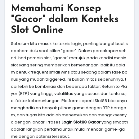
Memahami Konsep
"Gacor" dalam Konteks
Slot Online
Sebelum kita masuk ke teknis login, penting banget buat s
epaham dulu soal istilah "gacor". Dalam percakapan seh
ari-hari pemain slot, "gacor" merujuk pada kondisi mesin
slot yang sering memberikan kemenangan, baik itu dala
m bentuk frequent small wins atau sedang dalam fase bo
nus yang mudah triggered. Ini bukan mitos sepenuhnya, t
api lebih ke kombinasi dari beberapa faktor: Return to Pla
yer (RTP) yang tinggi, volatilitas yang sesuai, dan tentu saj
a, faktor keberuntungan. Platform seperti Slot88 biasanya
menghadirkan banyak pilihan game dengan RTP beraga
m, dan tugas kita adalah menemukan dan mengaksesny
a dengan lancar. Proses
Login Slot88 Gacor
yang smooth
adalah langkah pertama untuk mulai mencari game-ga
me dengan potensi tersebut.