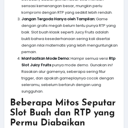
sensasi kemenangan besar, mungkin perlu
kompromi dengan RTP yang sedikit lebih rendah.
Jangan Tergoda Hanya oleh Tampilan:
Game
dengan grafis megah belum tentu punya RTP yang
baik. Slot buah klasik seperti Juicy Fruits adalah
bukti bahwa kesederhanaan sering kali disertai
dengan nilai matematis yang lebih menguntungkan
pemain.
Manfaatkan Mode Demo:
Hampir semua versi
Rtp
Slot Juicy Fruits
punya mode demo. Gunakan ini!
Rasakan alur gamenya, seberapa sering fitur
trigger, dan apakah gameplaynya cocok dengan
seleramu, sebelum bertaruh dengan uang
sungguhan.
Beberapa Mitos Seputar
Slot Buah dan RTP yang
Permu Diabaikan