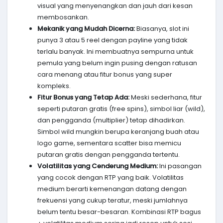
visual yang menyenangkan dan jauh dari kesan
membosankan.
Mekanik yang Mudah Dicerna:
Biasanya, slot ini
punya 3 atau 5 reel dengan payline yang tidak
terlalu banyak. Ini membuatnya sempurna untuk
pemula yang belum ingin pusing dengan ratusan
cara menang atau fitur bonus yang super
kompleks.
Fitur Bonus yang Tetap Ada:
Meski sederhana, fitur
seperti putaran gratis (free spins), simbol liar (wild),
dan pengganda (multiplier) tetap dihadirkan.
Simbol wild mungkin berupa keranjang buah atau
logo game, sementara scatter bisa memicu
putaran gratis dengan pengganda tertentu.
Volatilitas yang Cenderung Medium:
Ini pasangan
yang cocok dengan RTP yang baik. Volatilitas
medium berarti kemenangan datang dengan
frekuensi yang cukup teratur, meski jumlahnya
belum tentu besar-besaran. Kombinasi RTP bagus