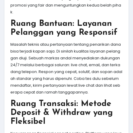
promosi yang fair dan menguntungkan kedua belah piha
k.
Ruang Bantuan: Layanan
Pelanggan yang Responsif
Masalah teknis atau pertanyaan tentang penarikan dana
bisa terjadi kapan saja. Di sinilah kualitas layanan pelang
gan diuji. Sebuah markas andal menyediakan dukungan
24/7 melalui berbagai saluran: live chat, email, dan terka
dang telepon. Respon yang cepat, solutif, dan sopan adal
ah standar yang harus dipenuhi. Coba tes dulu sebelum
mendaftar, kirim pertanyaan lewat live chat dan lihat seb
erapa cepat dan ramah tanggapannya.
Ruang Transaksi: Metode
Deposit & Withdraw yang
Fleksibel