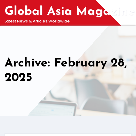
Skip
Global Asia Magazine
to
content
Latest News & Articles Worldwide
Archive: February 28,
2025