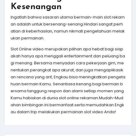
Kesenangan
Ingatlah bahwa sasaran utama bermain-main slot rekam
an adalah untuk bersenang-senang.Hindari sangat perh
atian di keberhasilan, namun nikmati pengetahuan melak
ukan permainan.
Slot Online video merupakan pilihan apa hebat bagi siap
akah hanya apa menggali entertainment dan peluang ba
gi menang. Bersama menyadari cara pekerjaan gim, me
nentukan perangkat apa akurat, dan juga mengaplikasik
an rencana yang arif, Engkau bisa meningkatkan pengeta
huan bermain Kamu. Senantiasa kenang bagi bermain b
ersama tanggung respon dan alami setiap momen yang
Kamu habiskan di dunia slot online rekaman.Mudah-Mud
ahan bimbingan ini bermanfaat serta memudahkan Engk
au dalam trip melakukan permainan slot video Anda!