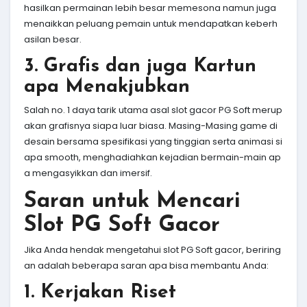
hasilkan permainan lebih besar memesona namun juga
menaikkan peluang pemain untuk mendapatkan keberh
asilan besar.
3. Grafis dan juga Kartun
apa Menakjubkan
Salah no. 1 daya tarik utama asal slot gacor PG Soft merup
akan grafisnya siapa luar biasa. Masing-Masing game di
desain bersama spesifikasi yang tinggian serta animasi si
apa smooth, menghadiahkan kejadian bermain-main ap
a mengasyikkan dan imersif.
Saran untuk Mencari
Slot PG Soft Gacor
Jika Anda hendak mengetahui slot PG Soft gacor, beriring
an adalah beberapa saran apa bisa membantu Anda:
1. Kerjakan Riset