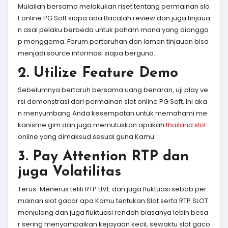
Mulailah bersama melakukan riset tentang permainan slo
t online PG Soft siapa ada.Bacalah review dan juga tinjaua
n asal pelaku berbeda untuk paham mana yang diangga
p menggema. Forum pertaruhan dan laman tinjauan bisa
menjadi source informasi siapa berguna.
2. Utilize Feature Demo
Sebelumnya bertaruh bersama uang benaran, uji play ve
rsi demonstrasi dari permainan slot online PG Soft. Ini aka
n menyumbang Anda kesempatan untuk memahami me
kanisme gim dan juga memutuskan apakah
thailand slot
online yang dimaksud sesuai guna Kamu.
3. Pay Attention RTP dan
juga Volatilitas
Terus-Menerus teliti RTP LIVE dan juga fluktuasi sebab per
mainan slot gacor apa Kamu tentukan.Slot serta RTP SLOT
menjulang dan juga fluktuasi rendah biasanya lebih besa
r sering menyampaikan kejayaan kecil, sewaktu slot gaco