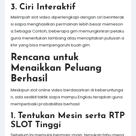
3. Ciri Interaktif
Melimpah slot video diperlengkapi dengan ciri berinterak
si siapa menghasilkan permainan lebih besar memeson
a.Sebagai Contoh, beberapa gim memungkinkan pelaku
guna menentukan lambang atau menciptakan putusan a
khir yang bisa mempengaruhi buah gim.
Rencana untuk
Menaikkan Peluang
Berhasil
Meskipun slot online video berdasarkan di keberuntunga
n, ada sedikit taktik siapa mampu Engkau terapkan guna
memperbaiki probabilitas berhasil:
1. Tentukan Mesin serta RTP
SLOT Tinggi
Sebelum Ini memulai bermain-main, temukan tahu meng