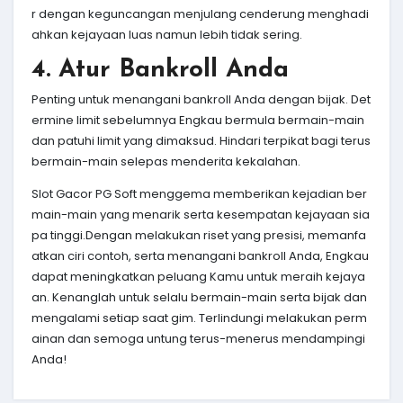
r dengan keguncangan menjulang cenderung menghadi
ahkan kejayaan luas namun lebih tidak sering.
4. Atur Bankroll Anda
Penting untuk menangani bankroll Anda dengan bijak. Det
ermine limit sebelumnya Engkau bermula bermain-main
dan patuhi limit yang dimaksud. Hindari terpikat bagi terus
bermain-main selepas menderita kekalahan.
Slot Gacor PG Soft menggema memberikan kejadian ber
main-main yang menarik serta kesempatan kejayaan sia
pa tinggi.Dengan melakukan riset yang presisi, memanfa
atkan ciri contoh, serta menangani bankroll Anda, Engkau
dapat meningkatkan peluang Kamu untuk meraih kejaya
an. Kenanglah untuk selalu bermain-main serta bijak dan
mengalami setiap saat gim. Terlindungi melakukan perm
ainan dan semoga untung terus-menerus mendampingi
Anda!