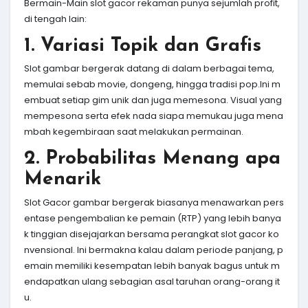
Bermain-Main slot gacor rekaman punya sejumlah profit,
di tengah lain:
1. Variasi Topik dan Grafis
Slot gambar bergerak datang di dalam berbagai tema,
memulai sebab movie, dongeng, hingga tradisi pop.Ini m
embuat setiap gim unik dan juga memesona. Visual yang
mempesona serta efek nada siapa memukau juga mena
mbah kegembiraan saat melakukan permainan.
2. Probabilitas Menang apa
Menarik
Slot Gacor gambar bergerak biasanya menawarkan pers
entase pengembalian ke pemain (RTP) yang lebih banya
k tinggian disejajarkan bersama perangkat slot gacor ko
nvensional. Ini bermakna kalau dalam periode panjang, p
emain memiliki kesempatan lebih banyak bagus untuk m
endapatkan ulang sebagian asal taruhan orang-orang it
u.