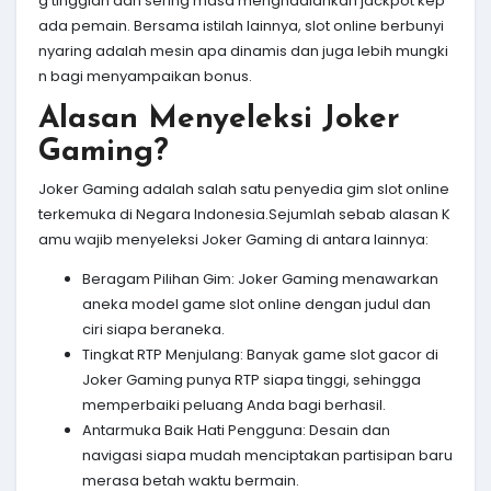
g tinggian dan sering masa menghadiahkan jackpot kep
ada pemain. Bersama istilah lainnya, slot online berbunyi
nyaring adalah mesin apa dinamis dan juga lebih mungki
n bagi menyampaikan bonus.
Alasan Menyeleksi Joker
Gaming?
Joker Gaming adalah salah satu penyedia gim slot online
terkemuka di Negara Indonesia.Sejumlah sebab alasan K
amu wajib menyeleksi Joker Gaming di antara lainnya:
Beragam Pilihan Gim: Joker Gaming menawarkan
aneka model game slot online dengan judul dan
ciri siapa beraneka.
Tingkat RTP Menjulang: Banyak game slot gacor di
Joker Gaming punya RTP siapa tinggi, sehingga
memperbaiki peluang Anda bagi berhasil.
Antarmuka Baik Hati Pengguna: Desain dan
navigasi siapa mudah menciptakan partisipan baru
merasa betah waktu bermain.