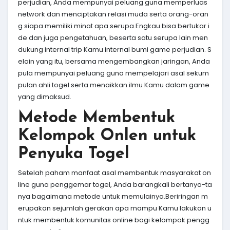
perjudian, Anda mempunyai peluang guna memperluas
network dan menciptakan relasi muda serta orang-oran
g siapa memiliki minat apa serupa.Engkau bisa bertukar i
de dan juga pengetahuan, beserta satu serupa lain men
dukung internal trip Kamu internal bumi game perjudian. S
elain yang itu, bersama mengembangkan jaringan, Anda
pula mempunyai peluang guna mempelajari asal sekum
pulan ahli togel serta menaikkan ilmu Kamu dalam game
yang dimaksud.
Metode Membentuk
Kelompok Onlen untuk
Penyuka Togel
Setelah paham manfaat asal membentuk masyarakat on
line guna penggemar togel, Anda barangkali bertanya-ta
nya bagaimana metode untuk memulainya.Beriringan m
erupakan sejumlah gerakan apa mampu Kamu lakukan u
ntuk membentuk komunitas online bagi kelompok pengg