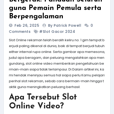
guna Pemain Pemula serta
Berpengalaman
Feb 26, 2025
By Patrick Powell
0
Comments
#slot Gacor 2024
Slot Online rekaman telah beralih keliru no. 1 gim tempat b
erjudi paling dikenal di dunia, baik di tempat berjudi tubuh
either internal rupa online. Serta gambar apa memesona,
judul apa beragam, dan peluang mengalahkan apa men
gundang, slot online video memberikan pengetahuan be
rmain-main siapa tidak terlampaui. Di Dalam artikel ini, ka
mi hendak meninjau semua hal siapa perlu Kamu pelajari
perihal slot rekaman, sebab cara bermain-main hingga t
aktik guna meningkatkan peluang berhasil.
Apa Tersebut Slot
Online Video?