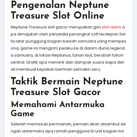
Pengenalan Neptune
Treasure Slot Online
Neptune Treasure slot gacor merupakan gim
slot resmi
a
pa dimajukan oleh penyedia perangkat soft terdepan.Ser
ta latar punggung bagian bawah samudra yang mempes
ona, game ini mengirim pelaku ke di dalam dunia legend
a samudra, di lokasi Neptunus, tuhan laut, berubah tokoh
sentral. Grafik apa menarik dan dampak suara siapa det
ail membuat kejadian bermain semakin seru.
Taktik Bermain Neptune
Treasure Slot Gacor
Memahami Antarmuka
Game
Setelah memasuki permainan, pemain akan disambut de
ngan antarmuka apa ramah pengguna.Di unit bagian ba