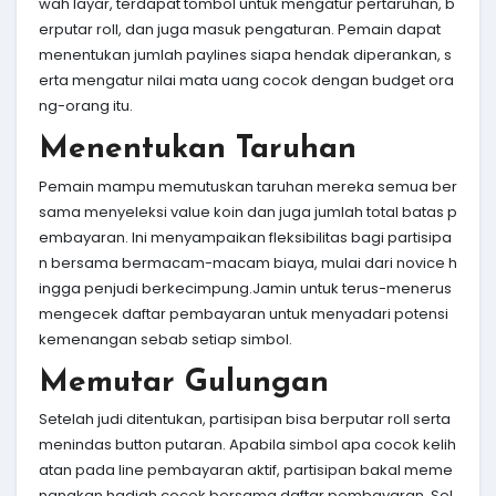
wah layar, terdapat tombol untuk mengatur pertaruhan, b
erputar roll, dan juga masuk pengaturan. Pemain dapat
menentukan jumlah paylines siapa hendak diperankan, s
erta mengatur nilai mata uang cocok dengan budget ora
ng-orang itu.
Menentukan Taruhan
Pemain mampu memutuskan taruhan mereka semua ber
sama menyeleksi value koin dan juga jumlah total batas p
embayaran. Ini menyampaikan fleksibilitas bagi partisipa
n bersama bermacam-macam biaya, mulai dari novice h
ingga penjudi berkecimpung.Jamin untuk terus-menerus
mengecek daftar pembayaran untuk menyadari potensi
kemenangan sebab setiap simbol.
Memutar Gulungan
Setelah judi ditentukan, partisipan bisa berputar roll serta
menindas button putaran. Apabila simbol apa cocok kelih
atan pada line pembayaran aktif, partisipan bakal meme
nangkan hadiah cocok bersama daftar pembayaran. Sel