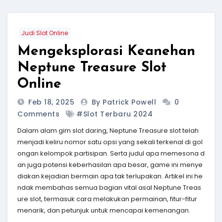
Judi Slot Online
Mengeksplorasi Keanehan
Neptune Treasure Slot
Online
Feb 18, 2025
By Patrick Powell
0
Comments
#slot Terbaru 2024
Dalam alam gim slot daring, Neptune Treasure slot telah
menjadi keliru nomor satu opsi yang sekali terkenal di gol
ongan kelompok partisipan. Serta judul apa memesona d
an juga potensi keberhasilan apa besar, game ini menye
diakan kejadian bermain apa tak terlupakan. Artikel ini he
ndak membahas semua bagian vital asal Neptune Treas
ure slot, termasuk cara melakukan permainan, fitur-fitur
menarik, dan petunjuk untuk mencapai kemenangan.