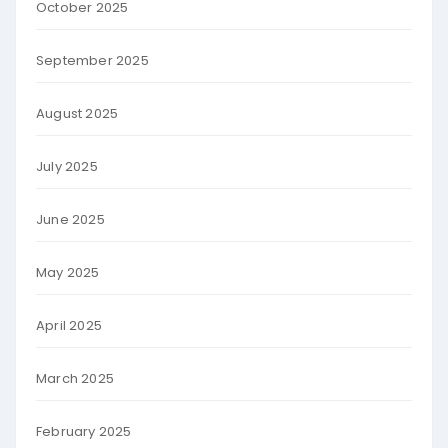
October 2025
September 2025
August 2025
July 2025
June 2025
May 2025
April 2025
March 2025
February 2025