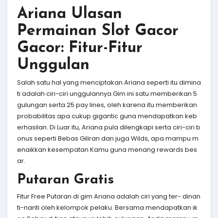
Ariana Ulasan
Permainan Slot Gacor
Gacor: Fitur-Fitur
Unggulan
Salah satu hal yang menciptakan Ariana seperti itu dimina
ti adalah ciri-ciri unggulannya.Gim ini satu memberikan 5
gulungan serta 25 pay lines, oleh karena itu memberikan
probabilitas apa cukup gigantic guna mendapatkan keb
erhasilan. Di Luar itu, Ariana pula dilengkapi serta ciri-ciri b
onus seperti Bebas Giliran dan juga Wilds, apa mampu m
enaikkan kesempatan Kamu guna menang rewards bes
ar.
Putaran Gratis
Fitur Free Putaran di gim Ariana adalah ciri yang ter- dinan
ti-nanti oleh kelompok pelaku. Bersama mendapatkan ik