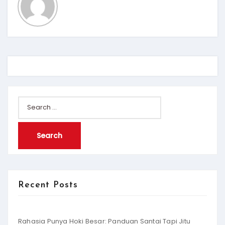
Search
for:
Recent Posts
Rahasia Punya Hoki Besar: Panduan Santai Tapi Jitu