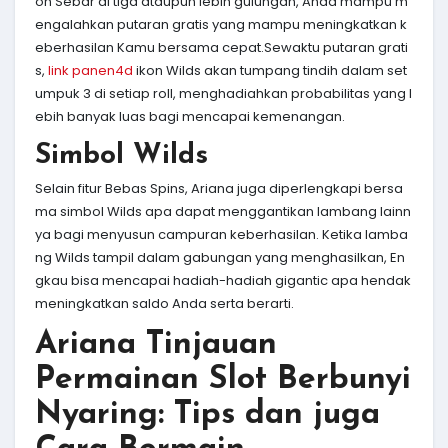
on Sebar di tiga ataupun lebih gulungan, Anda mampu m
engalahkan putaran gratis yang mampu meningkatkan k
eberhasilan Kamu bersama cepat.Sewaktu putaran grati
s,
link panen4d
ikon Wilds akan tumpang tindih dalam set
umpuk 3 di setiap roll, menghadiahkan probabilitas yang l
ebih banyak luas bagi mencapai kemenangan.
Simbol Wilds
Selain fitur Bebas Spins, Ariana juga diperlengkapi bersa
ma simbol Wilds apa dapat menggantikan lambang lainn
ya bagi menyusun campuran keberhasilan. Ketika lamba
ng Wilds tampil dalam gabungan yang menghasilkan, En
gkau bisa mencapai hadiah-hadiah gigantic apa hendak
meningkatkan saldo Anda serta berarti.
Ariana Tinjauan
Permainan Slot Berbunyi
Nyaring: Tips dan juga