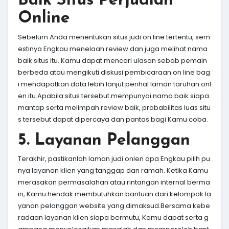
Baik Situs Perjudian
Online
Sebelum Anda menentukan situs judi on line tertentu, sem
estinya Engkau menelaah review dan juga melihat nama
baik situs itu. Kamu dapat mencari ulasan sebab pemain
berbeda atau mengikuti diskusi pembicaraan on line bag
i mendapatkan data lebih lanjut perihal laman taruhan onl
en itu.Apabila situs tersebut mempunyai nama baik siapa
mantap serta melimpah review baik, probabilitas luas situ
s tersebut dapat dipercaya dan pantas bagi Kamu coba.
5. Layanan Pelanggan
Terakhir, pastikanlah laman judi onlen apa Engkau pilih pu
nya layanan klien yang tanggap dan ramah. Ketika Kamu
merasakan permasalahan atau rintangan internal berma
in, Kamu hendak membutuhkan bantuan dari kelompok la
yanan pelanggan website yang dimaksud.Bersama kebe
radaan layanan klien siapa bermutu, Kamu dapat serta g