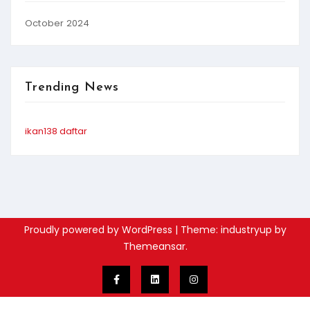
October 2024
Trending News
ikan138 daftar
Proudly powered by WordPress
|
Theme: industryup by
Themeansar
.