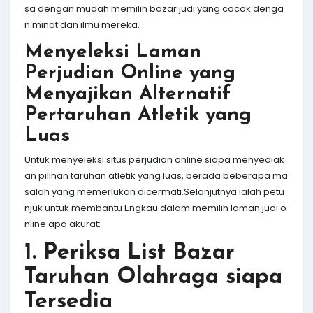
sa dengan mudah memilih bazar judi yang cocok denga
n minat dan ilmu mereka.
Menyeleksi Laman
Perjudian Online yang
Menyajikan Alternatif
Pertaruhan Atletik yang
Luas
Untuk menyeleksi situs perjudian online siapa menyediak
an pilihan taruhan atletik yang luas, berada beberapa ma
salah yang memerlukan dicermati.Selanjutnya ialah petu
njuk untuk membantu Engkau dalam memilih laman judi o
nline apa akurat:
1. Periksa List Bazar
Taruhan Olahraga siapa
Tersedia