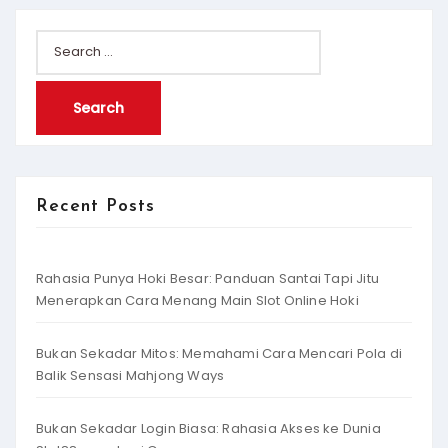
Search
for:
Recent Posts
Rahasia Punya Hoki Besar: Panduan Santai Tapi Jitu
Menerapkan Cara Menang Main Slot Online Hoki
Bukan Sekadar Mitos: Memahami Cara Mencari Pola di
Balik Sensasi Mahjong Ways
Bukan Sekadar Login Biasa: Rahasia Akses ke Dunia