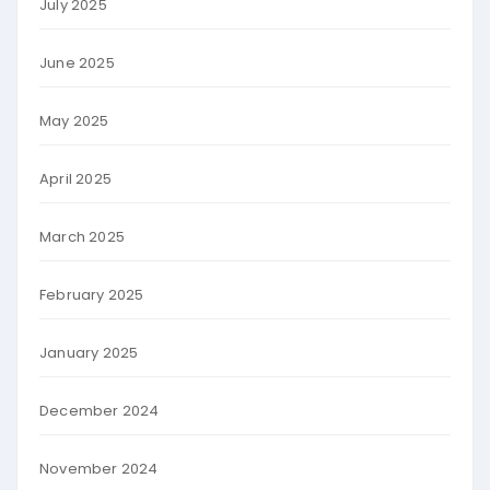
July 2025
June 2025
May 2025
April 2025
March 2025
February 2025
January 2025
December 2024
November 2024