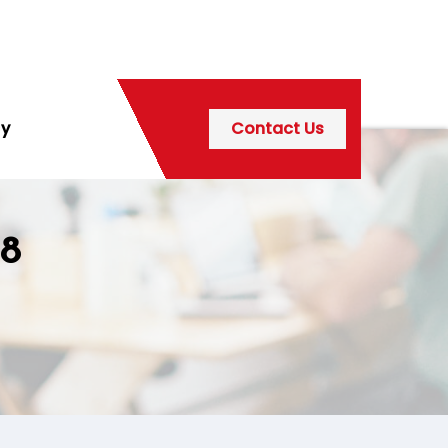
cy
Contact Us
88