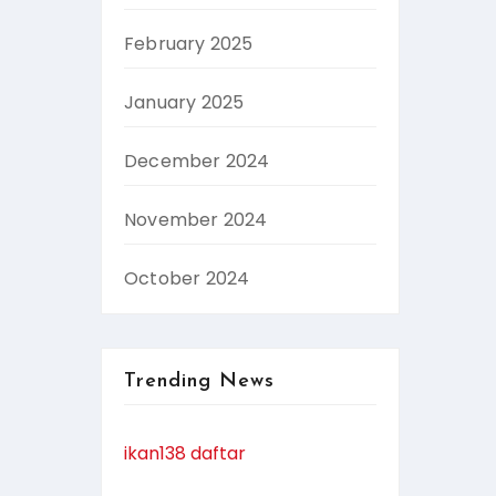
February 2025
January 2025
December 2024
November 2024
October 2024
Trending News
ikan138 daftar