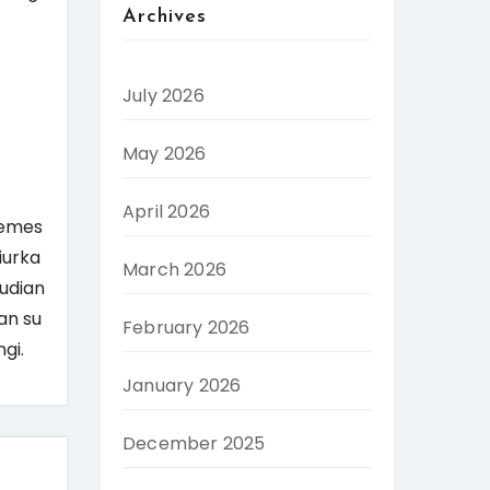
Archives
July 2026
May 2026
April 2026
memes
iurka
March 2026
judian
an su
February 2026
gi.
January 2026
December 2025