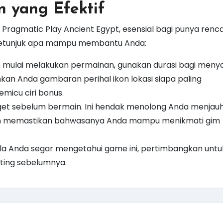
 yang Efektif
ragmatic Play Ancient Egypt, esensial bagi punya renc
t petunjuk apa mampu membantu Anda:
mulai melakukan permainan, gunakan durasi bagi menya
an Anda gambaran perihal ikon lokasi siapa paling
micu ciri bonus.
get sebelum bermain. Ini hendak menolong Anda menjauh
an memastikan bahwasanya Anda mampu menikmati gim
la Anda segar mengetahui game ini, pertimbangkan untu
ting sebelumnya.