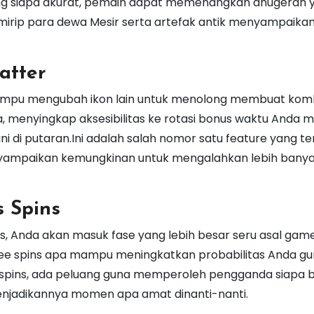
 siapa akurat, pemain dapat memenangkan anugerah 
mirip para dewa Mesir serta artefak antik menyampaikan
atter
mampu mengubah ikon lain untuk menolong membuat kom
a, menyingkap aksesibilitas ke rotasi bonus waktu Anda
i di putaran.Ini adalah salah nomor satu feature yang te
enyampaikan kemungkinan untuk mengalahkan lebih bany
 Spins
, Anda akan masuk fase yang lebih besar seru asal game
 free spins apa mampu meningkatkan probabilitas Anda g
is spins, ada peluang guna memperoleh pengganda siapa 
jadikannya momen apa amat dinanti-nanti.