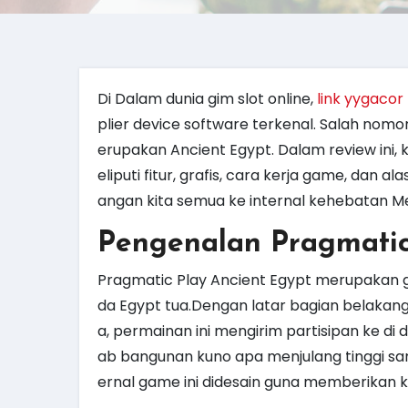
Di Dalam dunia gim slot online,
link yygacor
plier device software terkenal. Salah nom
erupakan Ancient Egypt. Dalam review ini, k
eliputi fitur, grafis, cara kerja game, dan a
angan kita semua ke internal kehebatan Me
Pengenalan Pragmatic
Pragmatic Play Ancient Egypt merupakan gi
da Egypt tua.Dengan latar bagian belaka
a, permainan ini mengirim partisipan ke di
ab bangunan kuno apa menjulang tinggi sam
ernal game ini didesain guna memberikan k