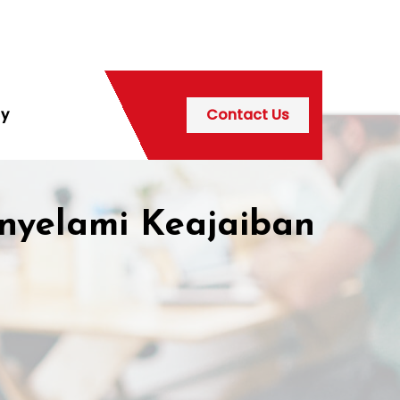
cy
Contact Us
enyelami Keajaiban