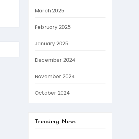
March 2025
February 2025
January 2025
December 2024
November 2024
October 2024
Trending News