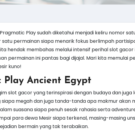
Pragmatic Play sudah diketahui menjadi keliru nomor sat
or satu permainan siapa menarik fokus berlimpah partisi
ita hendak membahas melalui intensif perihal slot gacor i
lasan permainan ini pantas bagi dijajal. Mari kita memulai p
sir kuno!
 Play Ancient Egypt
m slot gacor yang terinspirasi dengan budaya dan juga 
ng siapa megah dan juga tanda-tanda apa makmur akan
 dalam suasana siapa penuh sesak rahasia serta adventur
pai para dewa Mesir siapa terkenal, masing-masing unsu
ejadian bermain yang tak terabaikan.