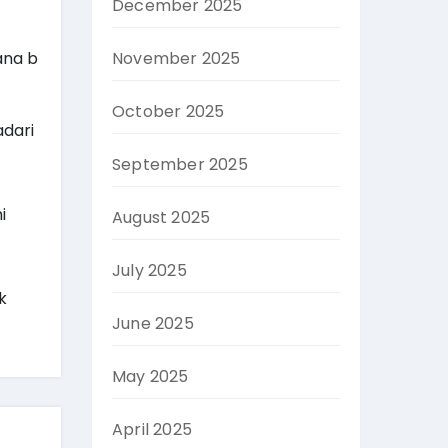
December 2025
ana b
November 2025
October 2025
dari
September 2025
i
August 2025
July 2025
k
June 2025
May 2025
April 2025