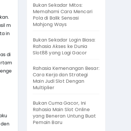
Bukan Sekadar Mitos:
Memahami Cara Mencari
kan.
Pola di Balik Sensasi
Mahjong Ways
sil m
ta in
Bukan Sekadar Login Biasa:
Rahasia Akses ke Dunia
Slot88 yang Lagi Gacor
as di
ertam
Rahasia Kemenangan Besar:
menge
Cara Kerja dan Strategi
Main Judi Slot Dengan
Multiplier
Bukan Cuma Gacor, Ini
Rahasia Main Slot Online
aku
yang Beneran Untung Buat
Pemain Baru
 den