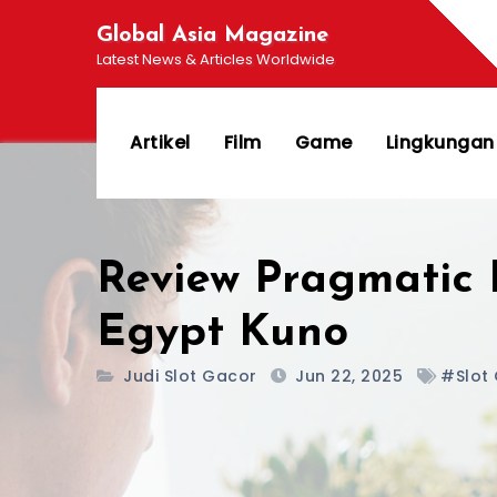
Skip
Global Asia Magazine
to
Latest News & Articles Worldwide
content
Artikel
Film
Game
Lingkungan
Review Pragmatic 
Egypt Kuno
Judi Slot Gacor
Jun 22, 2025
#slot