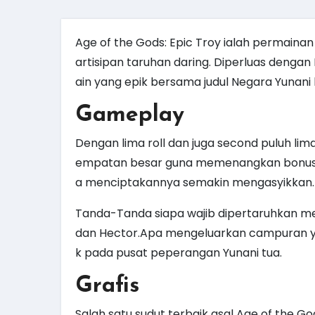
Age of the Gods: Epic Troy ialah permaina
artisipan taruhan daring. Diperluas dengan
ain yang epik bersama judul Negara Yunan
Gameplay
Dengan lima roll dan juga second puluh lim
empatan besar guna memenangkan bonus besa
a menciptakannya semakin mengasyikkan.
Tanda-Tanda siapa wajib dipertaruhkan meli
dan Hector.Apa mengeluarkan campuran y
k pada pusat peperangan Yunani tua.
Grafis
Salah satu sudut terbaik asal Age of the G