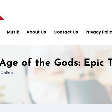
Musik
About Us
Contact Us
Privacy Poli
Age of the Gods: Epic 
 Online