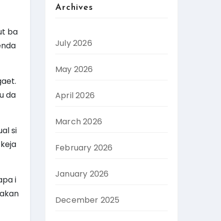
Archives
ut ba
July 2026
enda
May 2026
aet.
u da
April 2026
March 2026
al si
 keja
February 2026
January 2026
apa i
 akan
December 2025