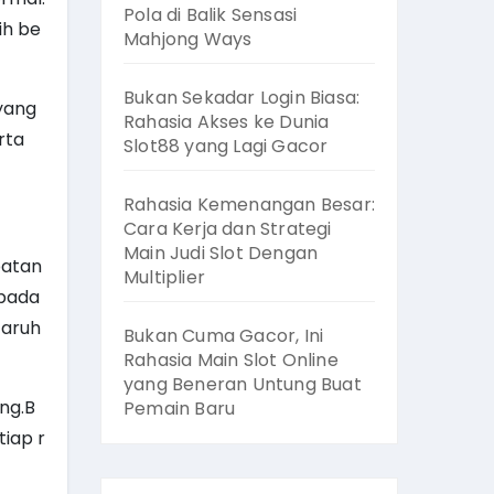
Pola di Balik Sensasi
ih be
Mahjong Ways
Bukan Sekadar Login Biasa:
yang
Rahasia Akses ke Dunia
rta
Slot88 yang Lagi Gacor
Rahasia Kemenangan Besar:
Cara Kerja dan Strategi
Main Judi Slot Dengan
patan
Multiplier
 pada
taruh
Bukan Cuma Gacor, Ini
Rahasia Main Slot Online
yang Beneran Untung Buat
ng.B
Pemain Baru
iap r