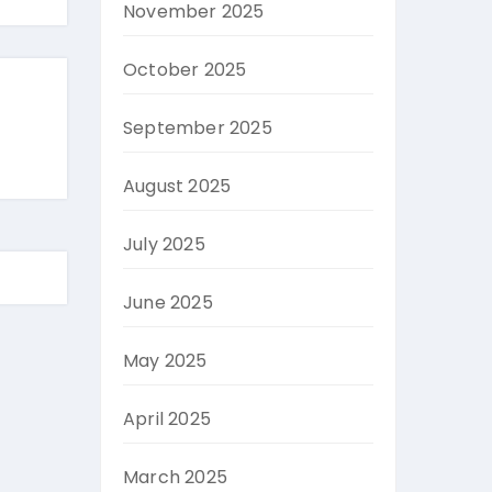
November 2025
October 2025
September 2025
August 2025
July 2025
June 2025
May 2025
April 2025
March 2025