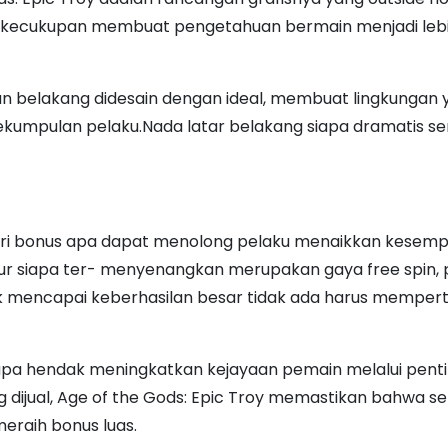
berkecukupan membuat pengetahuan bermain menjadi leb
n belakang didesain dengan ideal, membuat lingkungan 
kumpulan pelaku.Nada latar belakang siapa dramatis se
a ciri bonus apa dapat menolong pelaku menaikkan kesem
fitur siapa ter- menyenangkan merupakan gaya free spin,
 mencapai keberhasilan besar tidak ada harus memper
 siapa hendak meningkatkan kejayaan pemain melalui penti
jual, Age of the Gods: Epic Troy memastikan bahwa set
eraih bonus luas.