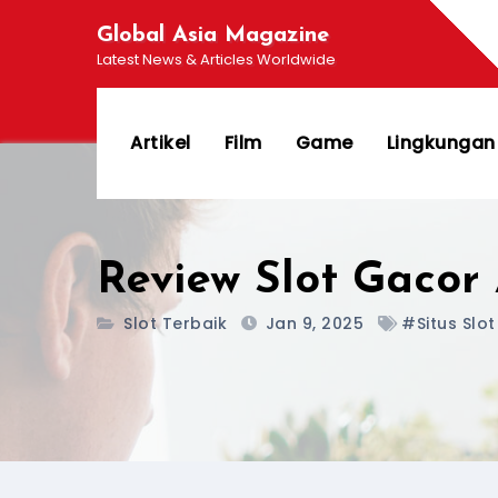
Skip
Global Asia Magazine
to
Latest News & Articles Worldwide
content
Artikel
Film
Game
Lingkungan
Review Slot Gacor 
Slot Terbaik
Jan 9, 2025
#situs Slot