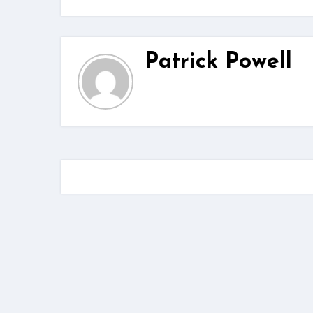
Patrick Powell