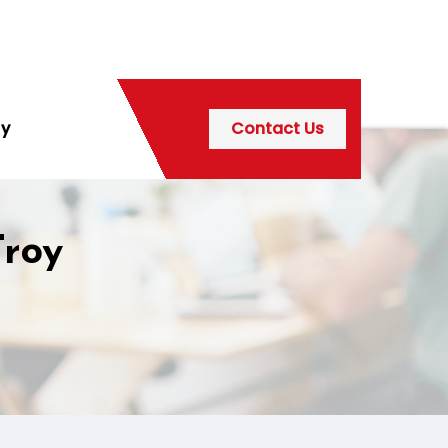
cy
Contact Us
Troy