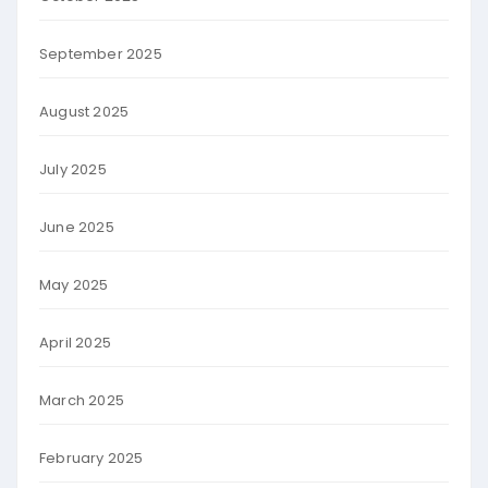
September 2025
August 2025
July 2025
June 2025
May 2025
April 2025
March 2025
February 2025