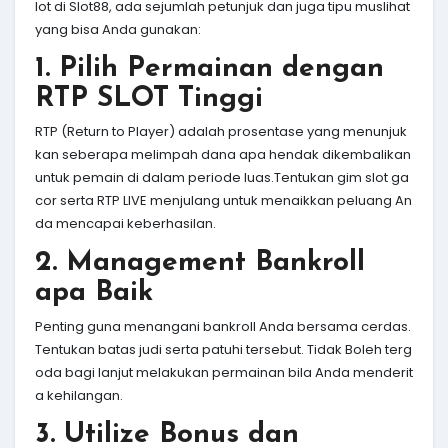
lot di Slot88, ada sejumlah petunjuk dan juga tipu muslihat
yang bisa Anda gunakan:
1. Pilih Permainan dengan
RTP SLOT Tinggi
RTP (Return to Player) adalah prosentase yang menunjuk
kan seberapa melimpah dana apa hendak dikembalikan
untuk pemain di dalam periode luas.Tentukan gim slot ga
cor serta RTP LIVE menjulang untuk menaikkan peluang An
da mencapai keberhasilan.
2. Management Bankroll
apa Baik
Penting guna menangani bankroll Anda bersama cerdas.
Tentukan batas judi serta patuhi tersebut. Tidak Boleh terg
oda bagi lanjut melakukan permainan bila Anda menderit
a kehilangan.
3. Utilize Bonus dan