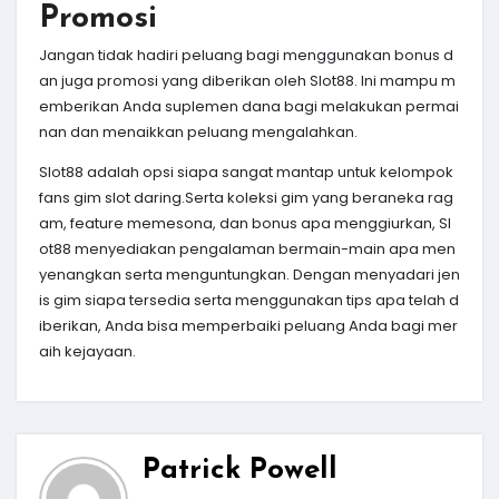
Promosi
Jangan tidak hadiri peluang bagi menggunakan bonus d
an juga promosi yang diberikan oleh Slot88. Ini mampu m
emberikan Anda suplemen dana bagi melakukan permai
nan dan menaikkan peluang mengalahkan.
Slot88 adalah opsi siapa sangat mantap untuk kelompok
fans gim slot daring.Serta koleksi gim yang beraneka rag
am, feature memesona, dan bonus apa menggiurkan, Sl
ot88 menyediakan pengalaman bermain-main apa men
yenangkan serta menguntungkan. Dengan menyadari jen
is gim siapa tersedia serta menggunakan tips apa telah d
iberikan, Anda bisa memperbaiki peluang Anda bagi mer
aih kejayaan.
Patrick Powell