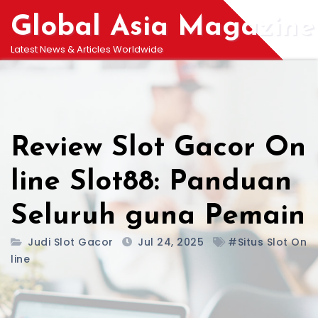
Skip
Global Asia Magazine
to
content
Latest News & Articles Worldwide
Review Slot Gacor On
line Slot88: Panduan
Seluruh guna Pemain
Judi Slot Gacor
Jul 24, 2025
#situs Slot On
Line