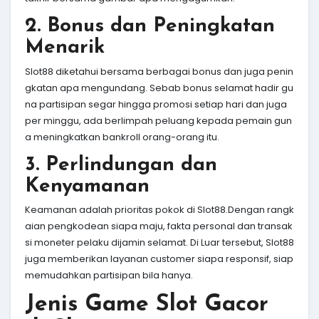
2. Bonus dan Peningkatan
Menarik
Slot88 diketahui bersama berbagai bonus dan juga penin
gkatan apa mengundang. Sebab bonus selamat hadir gu
na partisipan segar hingga promosi setiap hari dan juga
per minggu, ada berlimpah peluang kepada pemain gun
a meningkatkan bankroll orang-orang itu.
3. Perlindungan dan
Kenyamanan
Keamanan adalah prioritas pokok di Slot88.Dengan rangk
aian pengkodean siapa maju, fakta personal dan transak
si moneter pelaku dijamin selamat. Di Luar tersebut, Slot88
juga memberikan layanan customer siapa responsif, siap
memudahkan partisipan bila hanya.
Jenis Game Slot Gacor