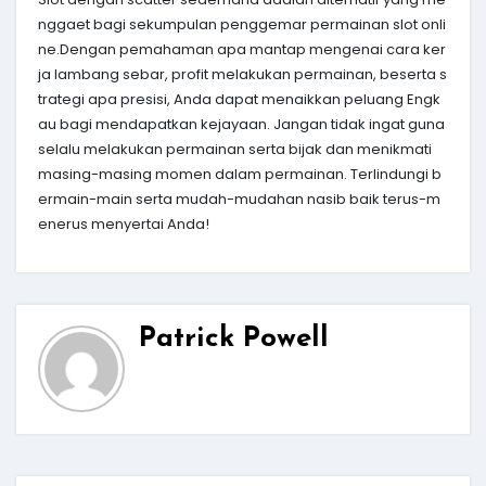
nggaet bagi sekumpulan penggemar permainan slot onli
ne.Dengan pemahaman apa mantap mengenai cara ker
ja lambang sebar, profit melakukan permainan, beserta s
trategi apa presisi, Anda dapat menaikkan peluang Engk
au bagi mendapatkan kejayaan. Jangan tidak ingat guna
selalu melakukan permainan serta bijak dan menikmati
masing-masing momen dalam permainan. Terlindungi b
ermain-main serta mudah-mudahan nasib baik terus-m
enerus menyertai Anda!
Patrick Powell