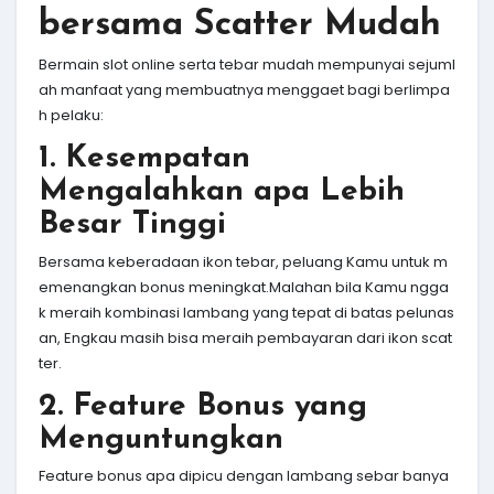
bersama Scatter Mudah
Bermain slot online serta tebar mudah mempunyai sejuml
ah manfaat yang membuatnya menggaet bagi berlimpa
h pelaku:
1. Kesempatan
Mengalahkan apa Lebih
Besar Tinggi
Bersama keberadaan ikon tebar, peluang Kamu untuk m
emenangkan bonus meningkat.Malahan bila Kamu ngga
k meraih kombinasi lambang yang tepat di batas pelunas
an, Engkau masih bisa meraih pembayaran dari ikon scat
ter.
2. Feature Bonus yang
Menguntungkan
Feature bonus apa dipicu dengan lambang sebar banya