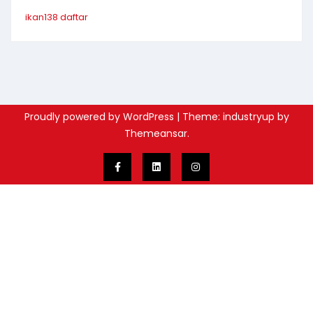
ikan138 daftar
Proudly powered by WordPress
|
Theme: industryup by
Themeansar
.