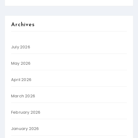
Archives
July 2026
May 2026
April 2026
March 2026
February 2026
January 2026