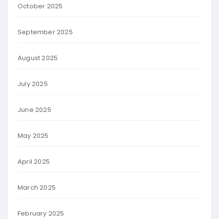
October 2025
September 2025
August 2025
July 2025
June 2025
May 2025
April 2025
March 2025
February 2025