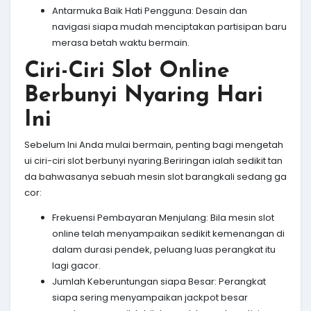
Antarmuka Baik Hati Pengguna: Desain dan
navigasi siapa mudah menciptakan partisipan baru
merasa betah waktu bermain.
Ciri-Ciri Slot Online
Berbunyi Nyaring Hari
Ini
Sebelum Ini Anda mulai bermain, penting bagi mengetah
ui ciri-ciri slot berbunyi nyaring.Beriringan ialah sedikit tan
da bahwasanya sebuah mesin slot barangkali sedang ga
cor:
Frekuensi Pembayaran Menjulang: Bila mesin slot
online telah menyampaikan sedikit kemenangan di
dalam durasi pendek, peluang luas perangkat itu
lagi gacor.
Jumlah Keberuntungan siapa Besar: Perangkat
siapa sering menyampaikan jackpot besar