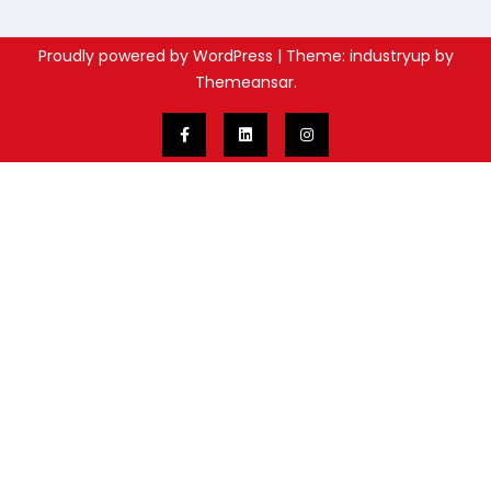
Proudly powered by WordPress
|
Theme: industryup by
Themeansar
.