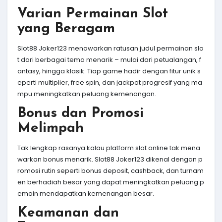
Varian Permainan Slot
yang Beragam
Slot88 Joker123 menawarkan ratusan judul permainan slo
t dari berbagai tema menarik – mulai dari petualangan, f
antasy, hingga klasik. Tiap game hadir dengan fitur unik s
eperti multiplier, free spin, dan jackpot progresif yang ma
mpu meningkatkan peluang kemenangan.
Bonus dan Promosi
Melimpah
Tak lengkap rasanya kalau platform slot online tak mena
warkan bonus menarik. Slot88 Joker123 dikenal dengan p
romosi rutin seperti bonus deposit, cashback, dan turnam
en berhadiah besar yang dapat meningkatkan peluang p
emain mendapatkan kemenangan besar.
Keamanan dan