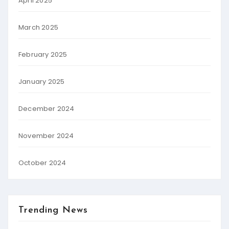
April 2025
March 2025
February 2025
January 2025
December 2024
November 2024
October 2024
Trending News