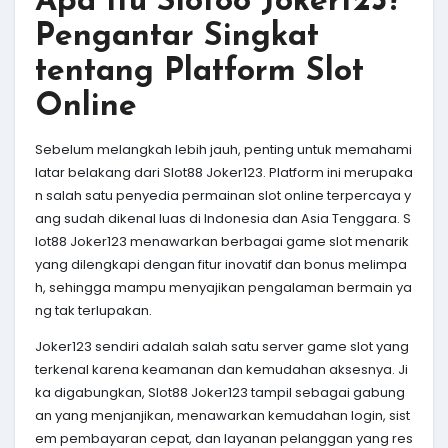
Apa Itu Slot88 Joker123?
Pengantar Singkat
tentang Platform Slot
Online
Sebelum melangkah lebih jauh, penting untuk memahami
latar belakang dari Slot88 Joker123. Platform ini merupaka
n salah satu penyedia permainan slot online terpercaya y
ang sudah dikenal luas di Indonesia dan Asia Tenggara. S
lot88 Joker123 menawarkan berbagai game slot menarik
yang dilengkapi dengan fitur inovatif dan bonus melimpa
h, sehingga mampu menyajikan pengalaman bermain ya
ng tak terlupakan.
Joker123 sendiri adalah salah satu server game slot yang
terkenal karena keamanan dan kemudahan aksesnya. Ji
ka digabungkan, Slot88 Joker123 tampil sebagai gabung
an yang menjanjikan, menawarkan kemudahan login, sist
em pembayaran cepat, dan layanan pelanggan yang res