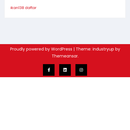
ikan138 daftar
Proudly powered by WordPress
|
Theme: industryup by
Themeansar
.