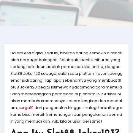
Dalam era digital saat ini, hiburan daring semakin diminati
oleh berbagai kalangan. Salah satu bentuk hiburan yang
sedang naik daun adalah permainan slot online, dengan
Slot88 Joker123 sebagai salah satu platform favorit pengg
emar judi daring. Tapi apa sebenarnya yang membuat Sl
ot88 Joker123 begitu istimewa? Bagaimana cara memula
i dan memenangkan permainan di platform ini? Artikel ini
akan membahas semuanya secara lengkap dan mendal
am,
surga19
dari pengenalan hingga strategi terbaik agar
kamu bisa meraih kemenangan dan pengalaman berma
in yang memuaskan. Yuk, kita telusuri bersama!