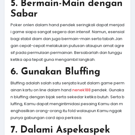
5. Bermain-Main dengan
Sabar
Poker onlen dalam hand pendek seringkali dapat menjad
i game siapa sangat segera dan intensif. Namun, esensial
bagi stabil diam dan juga bermain-main serta tabah.Jan
gan cepat-cepat melakukan putusan ataupun amat agre
sif pada permulaan permainan. Bersabarlah dan tunggu
ketika apa tepat guna mengambil langkah.
6. Gunakan Bluffing
Bluffing adalah salah satu senjata kuat dalam game perm
ainan kartu on line dalam hand
nenek188
pendek. Gunaka
n bluffing dengan bijak serta sekedar ketika butuh. Serta b
luffing, Kamu dapat mengintimidasi pesaing Kamu dan m
enghasilkan orang-orang itu fold walaupun Kamu nggak
punya gabungan card apa perkasa.
7. Dalami Aspekaspek