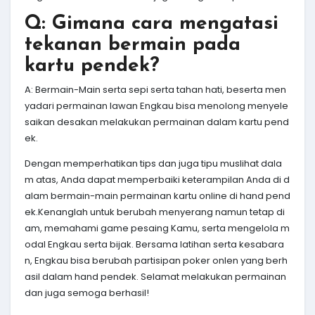
Q: Gimana cara mengatasi
tekanan bermain pada
kartu pendek?
A: Bermain-Main serta sepi serta tahan hati, beserta men
yadari permainan lawan Engkau bisa menolong menyele
saikan desakan melakukan permainan dalam kartu pend
ek.
Dengan memperhatikan tips dan juga tipu muslihat dala
m atas, Anda dapat memperbaiki keterampilan Anda di d
alam bermain-main permainan kartu online di hand pend
ek.Kenanglah untuk berubah menyerang namun tetap di
am, memahami game pesaing Kamu, serta mengelola m
odal Engkau serta bijak. Bersama latihan serta kesabara
n, Engkau bisa berubah partisipan poker onlen yang berh
asil dalam hand pendek. Selamat melakukan permainan
dan juga semoga berhasil!