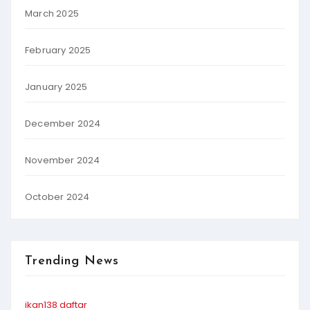
March 2025
February 2025
January 2025
December 2024
November 2024
October 2024
Trending News
ikan138 daftar