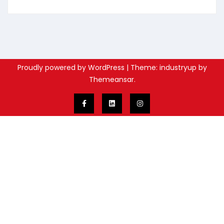
Proudly powered by WordPress
|
Theme: industryup by
Themeansar
.