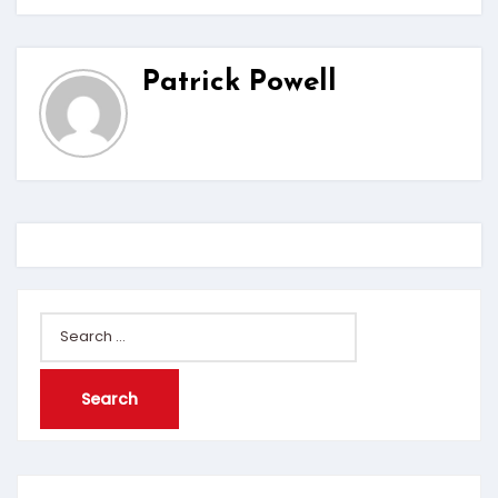
Patrick Powell
Search
for: