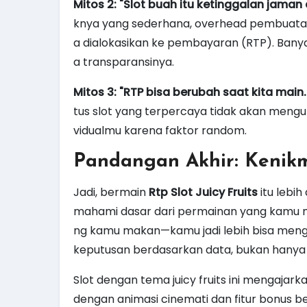
Mitos 2: "Slot buah itu ketinggalan jam
knya yang sederhana, overhead pembuatann
a dialokasikan ke pembayaran (RTP). Banya
a transparansinya.
Mitos 3: "RTP bisa berubah saat kita main.
tus slot yang terpercaya tidak akan mengut
vidualmu karena faktor random.
Pandangan Akhir: Kenikm
Jadi, bermain
Rtp Slot Juicy Fruits
itu lebih
mahami dasar dari permainan yang kamu ma
ng kamu makan—kamu jadi lebih bisa men
keputusan berdasarkan data, bukan hanya 
Slot dengan tema juicy fruits ini mengaja
dengan animasi cinemati dan fitur bonus 