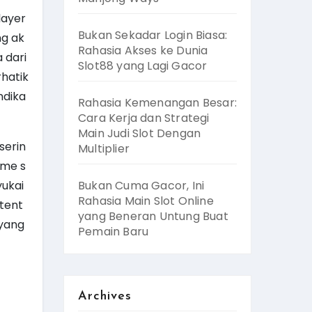
layer
Bukan Sekadar Login Biasa:
ng ak
Rahasia Akses ke Dunia
 dari
Slot88 yang Lagi Gacor
hatik
ndika
Rahasia Kemenangan Besar:
Cara Kerja dan Strategi
Main Judi Slot Dengan
serin
Multiplier
ame s
ukai
Bukan Cuma Gacor, Ini
Rahasia Main Slot Online
 tent
yang Beneran Untung Buat
 yang
Pemain Baru
Archives