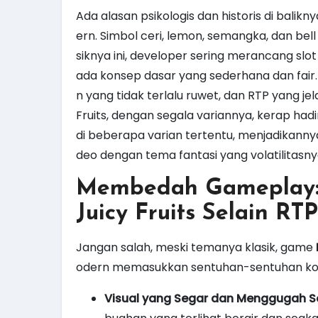
Ada alasan psikologis dan historis di bali
ern. Simbol ceri, lemon, semangka, dan bel
siknya ini, developer sering merancang sl
ada konsep dasar yang sederhana dan fair
n yang tidak terlalu ruwet, dan RTP yang jel
Fruits, dengan segala variannya, kerap had
di beberapa varian tertentu, menjadikannya 
deo dengan tema fantasi yang volatilitasnya
Membedah Gameplay: 
Juicy Fruits Selain RT
Jangan salah, meski temanya klasik, game
odern memasukkan sentuhan-sentuhan ko
Visual yang Segar dan Menggugah Se