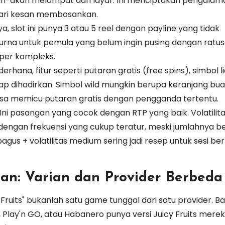
kan-akan melompat dari layar. Ini menciptakan pengalam
dari kesan membosankan.
a, slot ini punya 3 atau 5 reel dengan payline yang tidak
urna untuk pemula yang belum ingin pusing dengan ratu
uper kompleks.
erhana, fitur seperti putaran gratis (free spins), simbol li
tap dihadirkan. Simbol wild mungkin berupa keranjang bu
isa memicu putaran gratis dengan pengganda tertentu.
Ini pasangan yang cocok dengan RTP yang baik. Volatilit
ngan frekuensi yang cukup teratur, meski jumlahnya b
gus + volatilitas medium sering jadi resep untuk sesi be
kan: Varian dan Provider Berbeda
Fruits" bukanlah satu game tunggal dari satu provider. B
 Play'n GO, atau Habanero punya versi Juicy Fruits mere