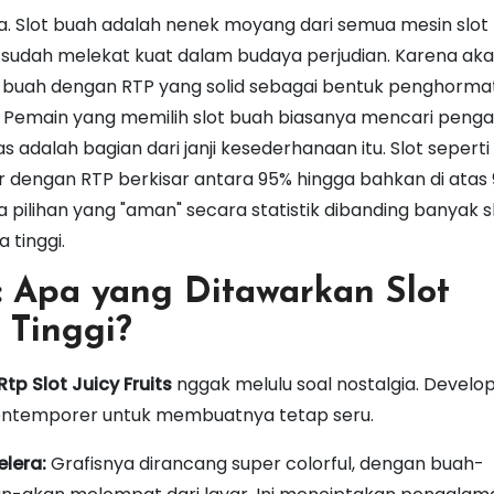
knya. Slot buah adalah nenek moyang dari semua mesin slo
l sudah melekat kuat dalam budaya perjudian. Karena aka
ot buah dengan RTP yang solid sebagai bentuk penghorma
. Pemain yang memilih slot buah biasanya mencari peng
as adalah bagian dari janji kesederhanaan itu. Slot seperti
ir dengan RTP berkisar antara 95% hingga bahkan di atas
pilihan yang "aman" secara statistik dibanding banyak sl
 tinggi.
Apa yang Ditawarkan Slot
P Tinggi?
Rtp Slot Juicy Fruits
nggak melulu soal nostalgia. Develo
ntemporer untuk membuatnya tetap seru.
lera:
Grafisnya dirancang super colorful, dengan buah-