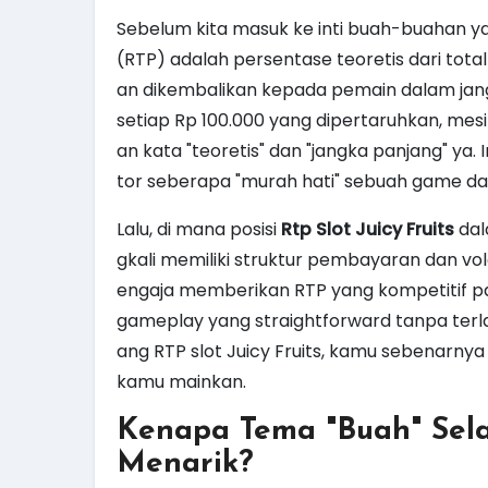
Sebelum kita masuk ke inti buah-buahan yang 
(RTP) adalah persentase teoretis dari tot
an dikembalikan kepada pemain dalam jangk
setiap Rp 100.000 yang dipertaruhkan, me
an kata "teoretis" dan "jangka panjang" ya. 
tor seberapa "murah hati" sebuah game da
Lalu, di mana posisi
Rtp Slot Juicy Fruits
dal
gkali memiliki struktur pembayaran dan vol
engaja memberikan RTP yang kompetitif p
gameplay yang straightforward tanpa terlal
ang RTP slot Juicy Fruits, kamu sebenarny
kamu mainkan.
Kenapa Tema "Buah" Sela
Menarik?