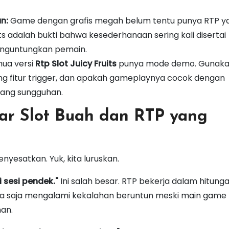
n:
Game dengan grafis megah belum tentu punya RTP y
uits adalah bukti bahwa kesederhanaan sering kali disertai
enguntungkan pemain.
ua versi
Rtp Slot Juicy Fruits
punya mode demo. Gunakan
ng fitur trigger, dan apakah gameplaynya cocok dengan
uang sungguhan.
ar Slot Buah dan RTP yang
esatkan. Yuk, kita luruskan.
i sesi pendek."
Ini salah besar. RTP bekerja dalam hitunga
isa saja mengalami kekalahan beruntun meski main game
nan.