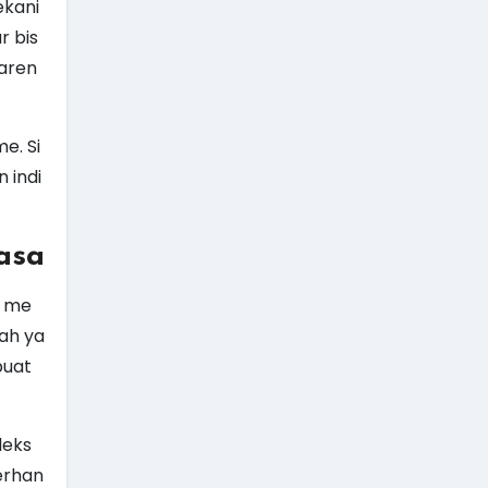
ekani
r bis
karen
e. Si
 indi
asa
g me
ah ya
buat
leks
erhan