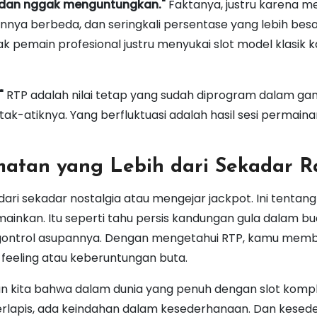
an dan nggak menguntungkan."
Faktanya, justru karena m
ya berbeda, dan seringkali persentase yang lebih besa
k pemain profesional justru menyukai slot model klasik 
"
RTP adalah nilai tetap yang sudah diprogram dalam gam
ak-atiknya. Yang berfluktuasi adalah hasil sesi permainan
atan yang Lebih dari Sekadar R
 dari sekadar nostalgia atau mengejar jackpot. Ini tentan
inkan. Itu seperti tahu persis kandungan gula dalam bu
gontrol asupannya. Dengan mengetahui RTP, kamu mem
feeling atau keberuntungan buta.
rkan kita bahwa dalam dunia yang penuh dengan slot komp
berlapis, ada keindahan dalam kesederhanaan. Dan kesed