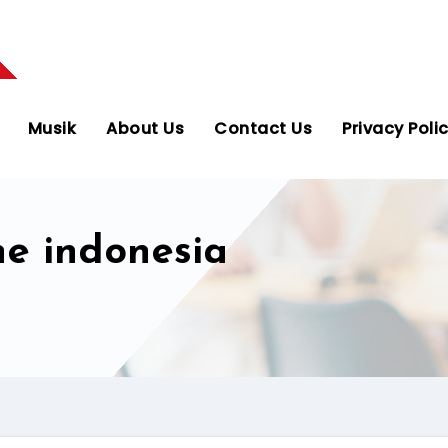
Musik
About Us
Contact Us
Privacy Poli
ine indonesia