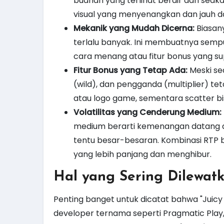
buahan yang terlihat berair dan sea
visual yang menyenangkan dan jauh 
Mekanik yang Mudah Dicerna:
Biasany
terlalu banyak. Ini membuatnya semp
cara menang atau fitur bonus yang s
Fitur Bonus yang Tetap Ada:
Meski sed
(wild), dan pengganda (multiplier) te
atau logo game, sementara scatter b
Volatilitas yang Cenderung Medium:
medium berarti kemenangan datang de
tentu besar-besaran. Kombinasi RTP ba
yang lebih panjang dan menghibur.
Hal yang Sering Dilewat
Penting banget untuk dicatat bahwa "Juicy 
developer ternama seperti Pragmatic Play,