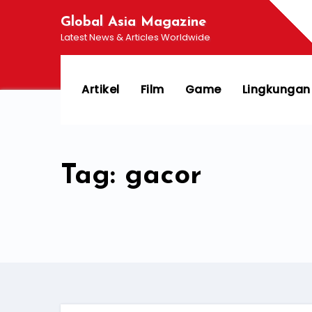
Skip
Global Asia Magazine
to
Latest News & Articles Worldwide
content
Artikel
Film
Game
Lingkungan
Tag: gacor