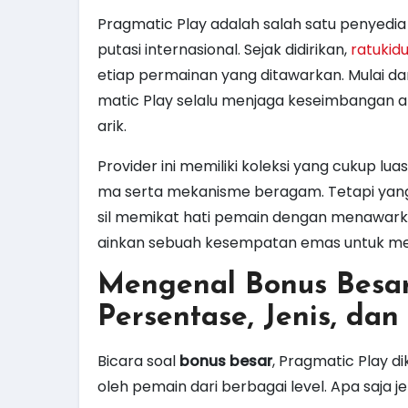
Pragmatic Play adalah salah satu penyedi
putasi internasional. Sejak didirikan,
ratukid
etiap permainan yang ditawarkan. Mulai dari
matic Play selalu menjaga keseimbangan an
arik.
Provider ini memiliki koleksi yang cukup l
ma serta mekanisme beragam. Tetapi yang
sil memikat hati pemain dengan menawar
ainkan sebuah kesempatan emas untuk men
Mengenal Bonus Besar 
Persentase, Jenis, dan
Bicara soal
bonus besar
, Pragmatic Play d
oleh pemain dari berbagai level. Apa saja j