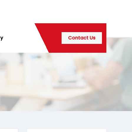
cy
Contact Us