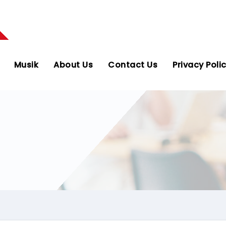
Musik
About Us
Contact Us
Privacy Poli