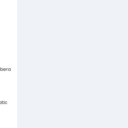
ebera
atic