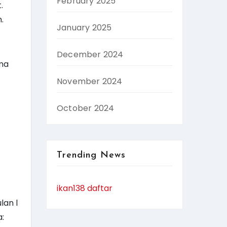
February 2025
.
.
January 2025
December 2024
ma
November 2024
October 2024
Trending News
ikan138 daftar
lan l
: