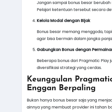
Jangan sampai bonus besar berubah m
Pelajari ketentuan tersebut secara d
Kelola Modal dengan Bijak
Bonus besar memang menggoda, tapi
agar bisa bermain dalam jangka panja
Gabungkan Bonus dengan Permainan
Beberapa bonus dari Pragmatic Play juga
diversifikasi strategi yang cerdas.
Keunggulan Pragmati
Enggan Berpaling
Bukan hanya bonus besar saja yang menjadi
ainnya yang membuat provider ini tahan ba