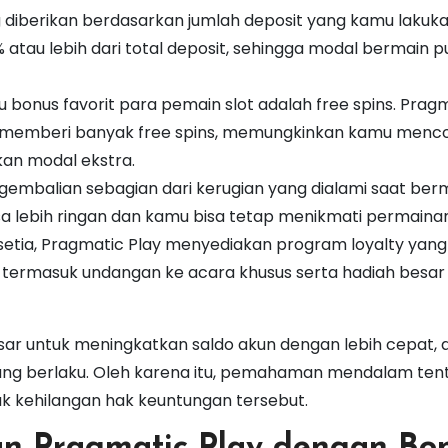
 diberikan berdasarkan jumlah deposit yang kamu lakuka
% atau lebih dari total deposit, sehingga modal bermain p
tu bonus favorit para pemain slot adalah free spins. Prag
 memberi banyak free spins, memungkinkan kamu menc
kan modal ekstra.
gembalian sebagian dari kerugian yang dialami saat berm
asa lebih ringan dan kamu bisa tetap menikmati permainan
setia, Pragmatic Play menyediakan program loyalty yang
, termasuk undangan ke acara khusus serta hadiah besar
ar untuk meningkatkan saldo akun dengan lebih cepat, 
ang berlaku. Oleh karena itu, pemahaman mendalam ten
k kehilangan hak keuntungan tersebut.