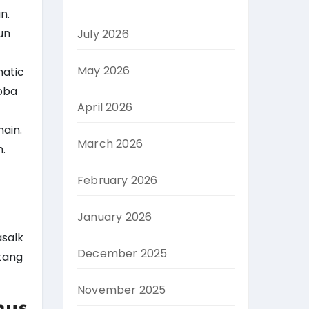
n.
un
July 2026
May 2026
matic
oba
April 2026
ain.
March 2026
.
February 2026
January 2026
asalk
December 2025
tang
November 2025