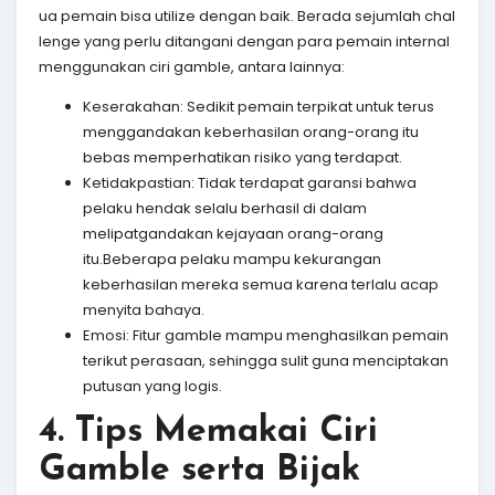
ua pemain bisa utilize dengan baik. Berada sejumlah chal
lenge yang perlu ditangani dengan para pemain internal
menggunakan ciri gamble, antara lainnya:
Keserakahan: Sedikit pemain terpikat untuk terus
menggandakan keberhasilan orang-orang itu
bebas memperhatikan risiko yang terdapat.
Ketidakpastian: Tidak terdapat garansi bahwa
pelaku hendak selalu berhasil di dalam
melipatgandakan kejayaan orang-orang
itu.Beberapa pelaku mampu kekurangan
keberhasilan mereka semua karena terlalu acap
menyita bahaya.
Emosi: Fitur gamble mampu menghasilkan pemain
terikut perasaan, sehingga sulit guna menciptakan
putusan yang logis.
4. Tips Memakai Ciri
Gamble serta Bijak