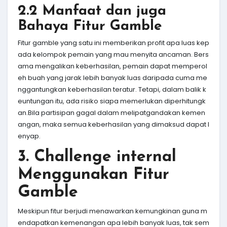
2.2 Manfaat dan juga
Bahaya Fitur Gamble
Fitur gamble yang satu ini memberikan profit apa luas kep
ada kelompok pemain yang mau menyita ancaman. Bers
ama mengalikan keberhasilan, pemain dapat memperol
eh buah yang jarak lebih banyak luas daripada cuma me
nggantungkan keberhasilan teratur. Tetapi, dalam balik k
euntungan itu, ada risiko siapa memerlukan diperhitungk
an.Bila partisipan gagal dalam melipatgandakan kemen
angan, maka semua keberhasilan yang dimaksud dapat l
enyap.
3. Challenge internal
Menggunakan Fitur
Gamble
Meskipun fitur berjudi menawarkan kemungkinan guna m
endapatkan kemenangan apa lebih banyak luas, tak sem