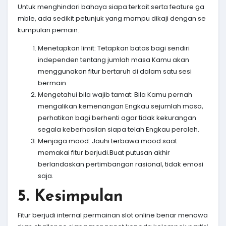
Untuk menghindari bahaya siapa terkait serta feature ga
mble, ada sedikit petunjuk yang mampu dikaji dengan se
kumpulan pemain:
Menetapkan limit: Tetapkan batas bagi sendiri
independen tentang jumlah masa Kamu akan
menggunakan fitur bertaruh di dalam satu sesi
bermain.
Mengetahui bila wajib tamat: Bila Kamu pernah
mengalikan kemenangan Engkau sejumlah masa,
perhatikan bagi berhenti agar tidak kekurangan
segala keberhasilan siapa telah Engkau peroleh.
Menjaga mood: Jauhi terbawa mood saat
memakai fitur berjudi.Buat putusan akhir
berlandaskan pertimbangan rasional, tidak emosi
saja.
5. Kesimpulan
Fitur berjudi internal permainan slot online benar menawa