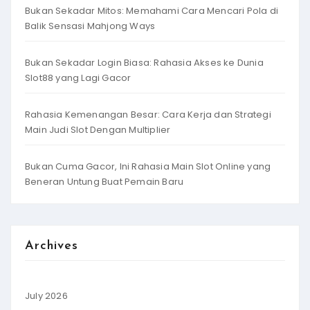
Bukan Sekadar Mitos: Memahami Cara Mencari Pola di
Balik Sensasi Mahjong Ways
Bukan Sekadar Login Biasa: Rahasia Akses ke Dunia
Slot88 yang Lagi Gacor
Rahasia Kemenangan Besar: Cara Kerja dan Strategi
Main Judi Slot Dengan Multiplier
Bukan Cuma Gacor, Ini Rahasia Main Slot Online yang
Beneran Untung Buat Pemain Baru
Archives
July 2026