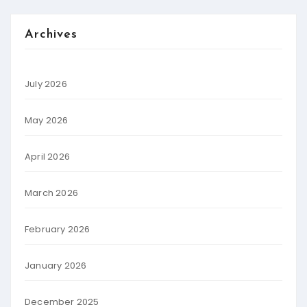
Archives
July 2026
May 2026
April 2026
March 2026
February 2026
January 2026
December 2025