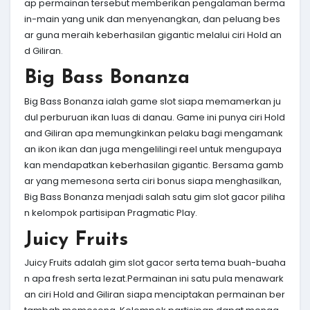
ap permainan tersebut memberikan pengalaman berma
in-main yang unik dan menyenangkan, dan peluang bes
ar guna meraih keberhasilan gigantic melalui ciri Hold an
d Giliran.
Big Bass Bonanza
Big Bass Bonanza ialah game slot siapa memamerkan ju
dul perburuan ikan luas di danau. Game ini punya ciri Hold
and Giliran apa memungkinkan pelaku bagi mengamank
an ikon ikan dan juga mengelilingi reel untuk mengupaya
kan mendapatkan keberhasilan gigantic. Bersama gamb
ar yang memesona serta ciri bonus siapa menghasilkan,
Big Bass Bonanza menjadi salah satu gim slot gacor piliha
n kelompok partisipan Pragmatic Play.
Juicy Fruits
Juicy Fruits adalah gim slot gacor serta tema buah-buaha
n apa fresh serta lezat.Permainan ini satu pula menawark
an ciri Hold and Giliran siapa menciptakan permainan ber