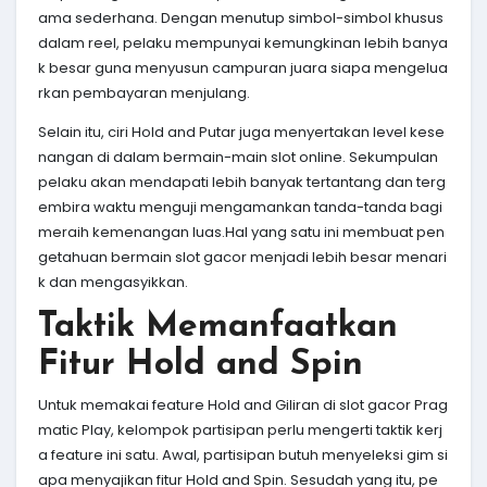
ama sederhana. Dengan menutup simbol-simbol khusus
dalam reel, pelaku mempunyai kemungkinan lebih banya
k besar guna menyusun campuran juara siapa mengelua
rkan pembayaran menjulang.
Selain itu, ciri Hold and Putar juga menyertakan level kese
nangan di dalam bermain-main slot online. Sekumpulan
pelaku akan mendapati lebih banyak tertantang dan terg
embira waktu menguji mengamankan tanda-tanda bagi
meraih kemenangan luas.Hal yang satu ini membuat pen
getahuan bermain slot gacor menjadi lebih besar menari
k dan mengasyikkan.
Taktik Memanfaatkan
Fitur Hold and Spin
Untuk memakai feature Hold and Giliran di slot gacor Prag
matic Play, kelompok partisipan perlu mengerti taktik kerj
a feature ini satu. Awal, partisipan butuh menyeleksi gim si
apa menyajikan fitur Hold and Spin. Sesudah yang itu, pe