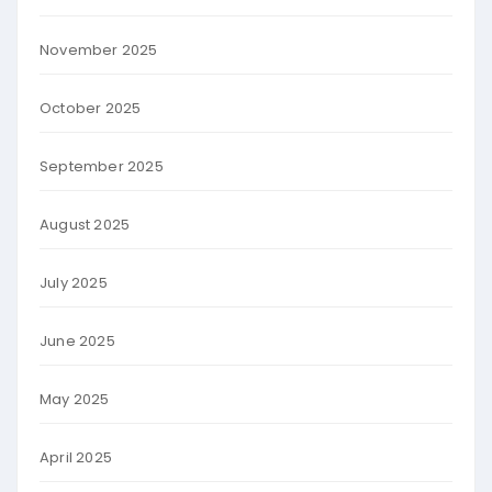
November 2025
October 2025
September 2025
August 2025
July 2025
June 2025
May 2025
April 2025