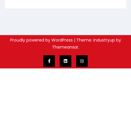
Proudly powered by WordPress
|
Theme: industryup by
Themeansar
.