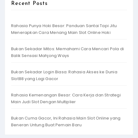
Recent Posts
Rahasia Punya Hoki Besar: Panduan Santai Tapi Jitu
Menerapkan Cara Menang Main Slot Online Hoki
Bukan Sekadar Mitos: Memahami Cara Mencari Pola di
Balik Sensasi Mahjong Ways
Bukan Sekadar Login Biasa: Rahasia Akses ke Dunia
Slot88 yang Lagi Gacor
Rahasia Kemenangan Besar: Cara Kerja dan Strategi
Main Judi Slot Dengan Multiplier
Bukan Cuma Gacor, Ini Rahasia Main Slot Online yang
Beneran Untung Buat Pemain Baru