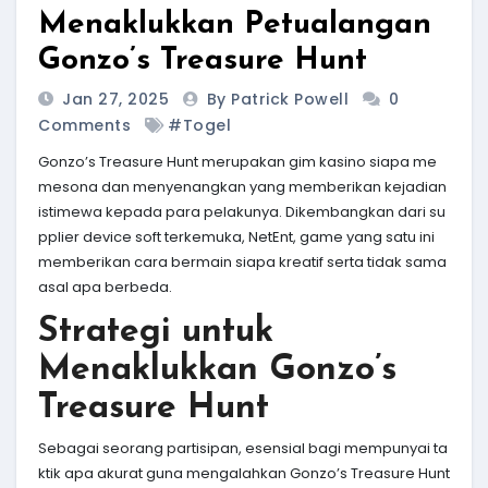
Menaklukkan Petualangan
Gonzo’s Treasure Hunt
Jan 27, 2025
By Patrick Powell
0
Comments
#togel
Gonzo’s Treasure Hunt merupakan gim kasino siapa me
mesona dan menyenangkan yang memberikan kejadian
istimewa kepada para pelakunya. Dikembangkan dari su
pplier device soft terkemuka, NetEnt, game yang satu ini
memberikan cara bermain siapa kreatif serta tidak sama
asal apa berbeda.
Strategi untuk
Menaklukkan Gonzo’s
Treasure Hunt
Sebagai seorang partisipan, esensial bagi mempunyai ta
ktik apa akurat guna mengalahkan Gonzo’s Treasure Hunt